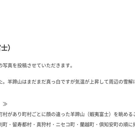
富士）
の写真を投稿させていただきます。
た。羊蹄山はまだまだ真っ白ですが気温が上昇して周辺の雪解
）≫
町村があり町村ごとに顔の違った羊蹄山（蝦夷富士）を眺める
別町・留寿都村・真狩村・ニセコ町・蘭越町・倶知安町の順に