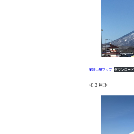
羊蹄山麓マップ
ダウンロー
≪３月≫