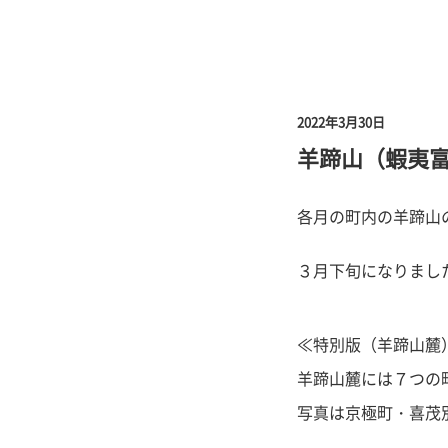
2022年3月30日
羊蹄山（蝦夷
各月の町内の羊蹄山
３月下旬になりまし
≪特別版（羊蹄山麓
羊蹄山麓には７つの
写真は京極町・喜茂